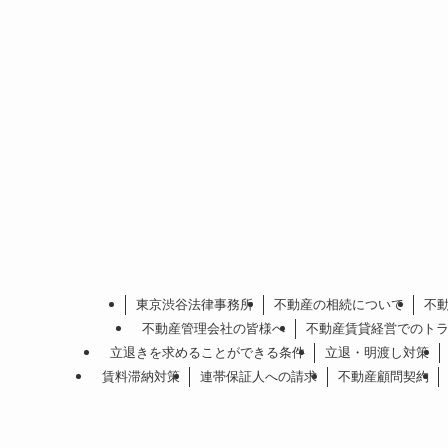
東京渋谷法律事務所
不動産の相続について
不
不動産管理会社の皆様へ
不動産賃貸経営でのト
立退きを求めることができる条件
立退・明渡し対策
賃料滞納対策
連帯保証人への請求
不動産顧問契約